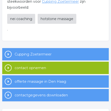
steekwoorden voor
Cupping Zoetermeer
zijn
bijvoorbeeld:
nei coaching
hotstone massage
.
Cupping Zoetermeer
contact opnemen
offerte massage in Den Haag
contactgegevens downloaden