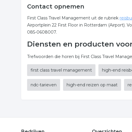
Contact opnemen
First Class Travel Management uit de rubriek
reisb
Airportplein 22 First Floor in Rotterdam (Airport)
085-0608007.
Diensten en producten voor
Trefwoorden die horen bij First Class Travel Managem
first class travel management
high-end reis
ndc-tarieven
high-end reizen op maat
re
Bedrijven
Overzichten