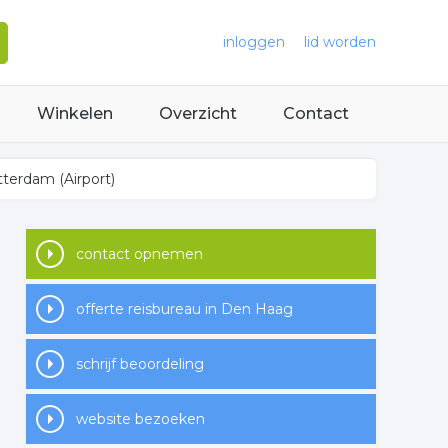
inloggen
lid worden
Winkelen
Overzicht
Contact
tterdam (Airport)
contact opnemen
offerte reisbureau in Den Haag
schrijf beoordeling
website bezoeken