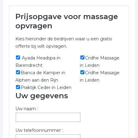
Meer over massage in Den
Prijsopgave voor massage
Haag
opvragen
Wij vonden de volgende massage en gerelateerde
Kies hieronder de bedrijven waar u een gratis
bedrijven voor u in de regio Den Haag om u te voorzien
offerte bij wilt opvragen.
van een prijs indicatie.
Ayada Headspa in
Cridhe Massage
Voor meer informatie over massage in Den Haag kunt
Barendrecht
in Leiden
u het formulier invullen. wij hebben de volgende
Bianca de Kamper in
Cridhe Massage
bedrijven gevonden.
Alphen aan den Rijn
in Leiden
Trefwoorden:
Praktijk Ceder in Leiden
Uw gegevens
massage
massage salon
masseurs
Uw naam :
reflexology
acupressuur
sportmasseur
Uw telefoonnummer :